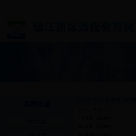
首 页
图片新闻
工作动态
通知公告
基层党
当前位置：
首页
>
基层党建
>
党员管
基层党建
·
学先进、守准则、讲…
·
关于开展开发区精神…
农村党建
·
关于开展开发区精神…
·
关于开展开发区精神…
社区党建