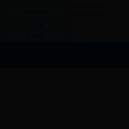
·
镇江新区以三类主题…
非公企业党建
·
镇江新区各单位组织…
机关党建
党员管理