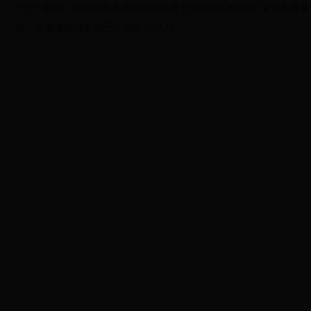
“七一”期间，镇江新区各单位组织党员干部赴该区检察院“文化教育
解，该基地接待参观已经突破
2
万人次。